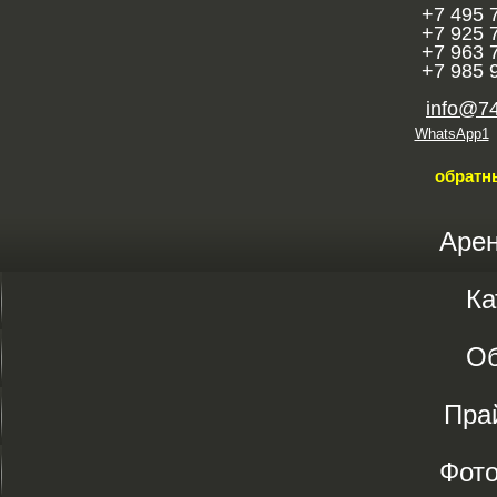
+7 495 
+7 925 
+7 963 
+7 985 
info@7
WhatsApp1
обратн
Аре
Ка
О
Пра
Фот