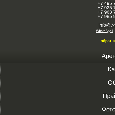
+7 495 
+7 925 
+7 963 
+7 985 
info@7
WhatsApp1
обратн
Аре
Ка
О
Пра
Фот