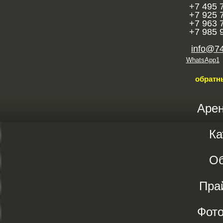
+7 495 
+7 925 
+7 963 
+7 985 
info@7
WhatsApp1
обратн
Аре
Ка
О
Пра
Фот