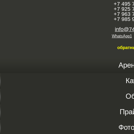
+7 495 
+7 925 
+7 963 
+7 985 
info@7
WhatsApp1
обратн
Аре
Ка
О
Пра
Фот