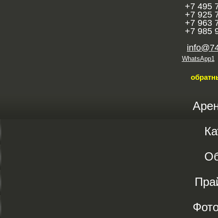
+7 495 
+7 925 
+7 963 
+7 985 
info@7
WhatsApp1
обратн
Аре
Ка
О
Пра
Фот