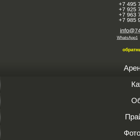
+7 495 
+7 925 
+7 963 
+7 985 
info@7
WhatsApp1
обратн
Аре
Ка
О
Пра
Фот