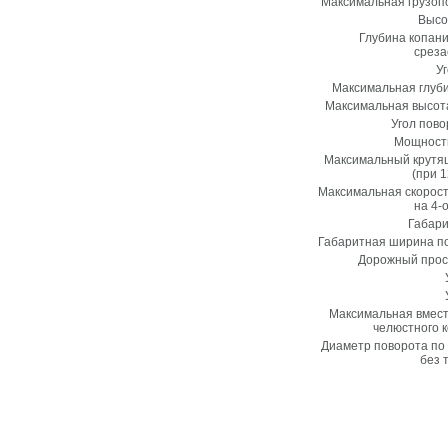
Максимальная грузоп
Высо
Глубина копан
среза
Уг
Максимальная глуб
Максимальная высот
Угол пов
Мощность
Максимальный крутя
(при 1
Максимальная скорос
на 4-
Габари
Габаритная ширина п
Дорожный прос
Максимальная вмест
челюстного к
Диаметр поворота по
без 