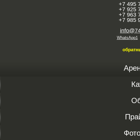
+7 495 
+7 925 
+7 963 
+7 985 
info@7
WhatsApp1
обратн
Аре
Ка
О
Пра
Фот